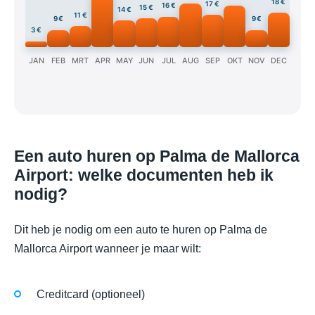
18 €
17 €
16 €
15 €
14 €
11 €
9 €
9 €
3 €
JAN
FEB
MRT
APR
MAY
JUN
JUL
AUG
SEP
OKT
NOV
DEC
Een auto huren op Palma de Mallorca
Airport: welke documenten heb ik
nodig?
Dit heb je nodig om een auto te huren op Palma de
Mallorca Airport wanneer je maar wilt:
Creditcard (optioneel)