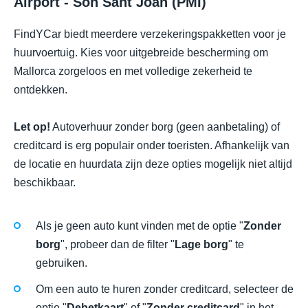
Airport - Son Sant Joan (PMI)
FindYCar biedt meerdere verzekeringspakketten voor je
huurvoertuig. Kies voor uitgebreide bescherming om
Mallorca zorgeloos en met volledige zekerheid te
ontdekken.
Let op!
Autoverhuur zonder borg (geen aanbetaling) of
creditcard is erg populair onder toeristen. Afhankelijk van
de locatie en huurdata zijn deze opties mogelijk niet altijd
beschikbaar.
Als je geen auto kunt vinden met de optie "
Zonder
borg
", probeer dan de filter "
Lage borg
" te
gebruiken.
Om een auto te huren zonder creditcard, selecteer de
optie "
Debetkaart
" of "
Zonder creditcard
" in het