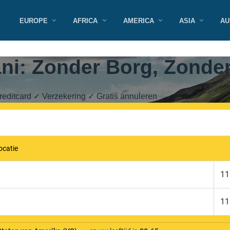
EUROPE
AFRICA
AMERICA
ASIA
AU
ni: Zonder Borg, Zonder
editcard ✓ Verzekering ✓ Gratis annuleren