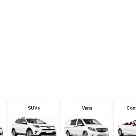
SUVs
Vans
Conv