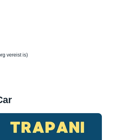
g vereist is)
Car