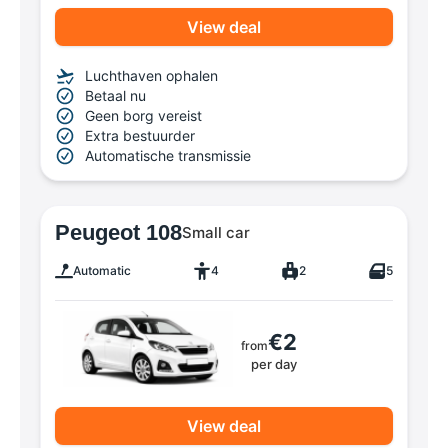
View deal
Luchthaven ophalen
Betaal nu
Geen borg vereist
Extra bestuurder
Automatische transmissie
Peugeot 108
Small car
Automatic
4
2
5
€2
from
per day
View deal