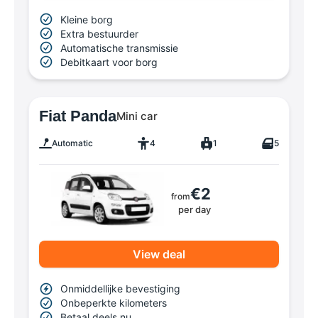
Kleine borg
Extra bestuurder
Automatische transmissie
Debitkaart voor borg
Fiat Panda
Mini car
Automatic
4
1
5
€2
from
per day
View deal
Onmiddellijke bevestiging
Onbeperkte kilometers
Betaal deels nu