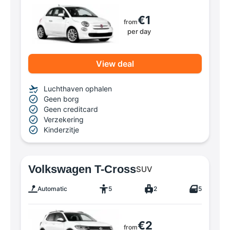
€1
from
per day
View deal
Luchthaven ophalen
Geen borg
Geen creditcard
Verzekering
Kinderzitje
Volkswagen T-Cross
SUV
Automatic
5
2
5
€2
from