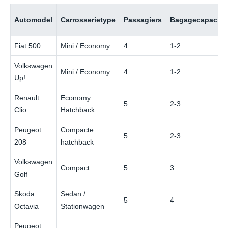
Automodel
Carrosserietype
Passagiers
Bagagecapacitei
Fiat 500
Mini / Economy
4
1-2
Volkswagen
Mini / Economy
4
1-2
Up!
Renault
Economy
5
2-3
Clio
Hatchback
Peugeot
Compacte
5
2-3
208
hatchback
Volkswagen
Compact
5
3
Golf
Skoda
Sedan /
5
4
Octavia
Stationwagen
Peugeot