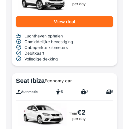
per day
View deal
Luchthaven ophalen
Onmiddellijke bevestiging
Onbeperkte kilometers
Debitkaart
Volledige dekking
Seat Ibiza
Economy car
Automatic
5
2
5
€2
from
per day