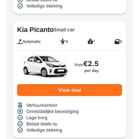
Volledige dekking
Kia Picanto
Small car
Automatic
4
1
5
€2.5
from
per day
View deal
Verhuurkantoor
Onmiddellijke bevestiging
Lage borg
Betaal deels nu
Volledige dekking