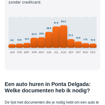
zonder creditcard.
54 €
51 €
38 €
25 €
24 €
21 €
15 €
12 €
11 €
10 €
10 €
9 €
JAN
FEB
MRT
APR
MAY
JUN
JUL
AUG
SEP
OKT
NOV
DEC
Een auto huren in Ponta Delgada:
Welke documenten heb ik nodig?
De lijst met documenten die je nodig hebt om een auto te