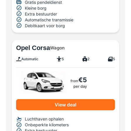
Gratis pendeldienst
Kleine borg
Extra bestuurder
Automatische transmissie
Debitkaart voor borg
Opel Corsa
Wagon
Automatic
5
2
5
€5
from
per day
View deal
Luchthaven ophalen
Onbeperkte kilometers
Extra bestuurder