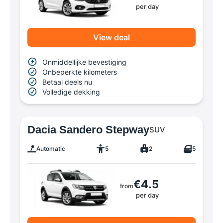
per day
View deal
Onmiddellijke bevestiging
Onbeperkte kilometers
Betaal deels nu
Volledige dekking
Dacia Sandero Stepway
SUV
Automatic
5
2
5
€4.5
from
per day