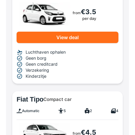
€3.5
from
per day
View deal
Luchthaven ophalen
Geen borg
Geen creditcard
Verzekering
Kinderzitje
Fiat Tipo
Compact car
Automatic
5
2
4
€4.5
from