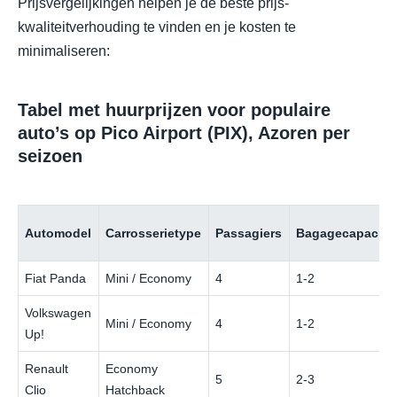
Prijsvergelijkingen helpen je de beste prijs-
kwaliteitverhouding te vinden en je kosten te
minimaliseren:
Tabel met huurprijzen voor populaire
auto’s op Pico Airport (PIX), Azoren per
seizoen
Automodel
Carrosserietype
Passagiers
Bagagecapacitei
Fiat Panda
Mini / Economy
4
1-2
Volkswagen
Mini / Economy
4
1-2
Up!
Renault
Economy
5
2-3
Clio
Hatchback