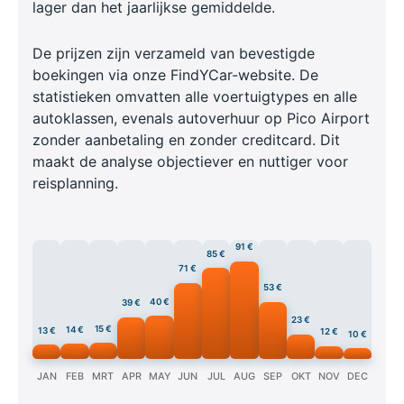
lager dan het jaarlijkse gemiddelde.
De prijzen zijn verzameld van bevestigde
boekingen via onze FindYCar-website. De
statistieken omvatten alle voertuigtypes en alle
autoklassen, evenals autoverhuur op Pico Airport
zonder aanbetaling en zonder creditcard. Dit
maakt de analyse objectiever en nuttiger voor
reisplanning.
91 €
85 €
71 €
53 €
40 €
39 €
23 €
15 €
14 €
13 €
12 €
10 €
JAN
FEB
MRT
APR
MAY
JUN
JUL
AUG
SEP
OKT
NOV
DEC