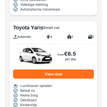
Volledige dekking
Automatische transmissie
Toyota Yaris
Small car
Automatic
4
2
5
€6.5
from
per day
View deal
Luchthaven ophalen
Betaal nu
Kleine borg
Debitkaart
Kinderzitje