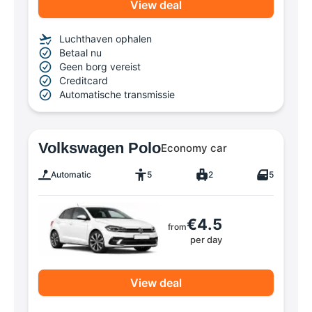
View deal
Luchthaven ophalen
Betaal nu
Geen borg vereist
Creditcard
Automatische transmissie
Volkswagen Polo
Economy car
Automatic
5
2
5
€4.5
from
per day
View deal