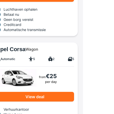
Luchthaven ophalen
Betaal nu
Geen borg vereist
Creditcard
Automatische transmissie
pel Corsa
Wagon
Automatic
5
2
5
€25
from
per day
View deal
Verhuurkantoor