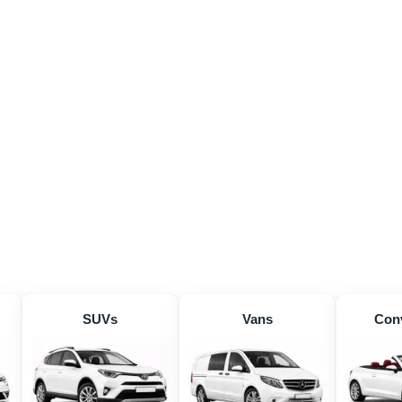
SUVs
Vans
Conv