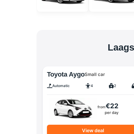
Laags
Toyota Aygo
Small car
Automatic
4
2
€22
from
per day
View deal