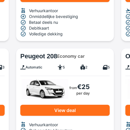
Verhuurkantoor
Onmiddellijke bevestiging
Betaal deels nu
Debitkaart
Volledige dekking
Peugeot 208
O
Economy car
3
Automatic
5
2
5
€25
from
per day
View deal
Verhuurkantoor