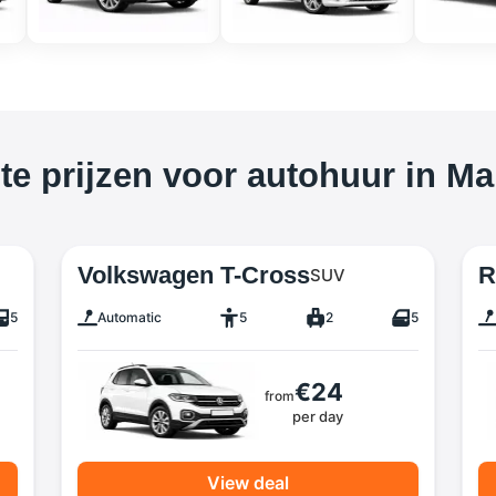
te prijzen voor autohuur in Mar
Volkswagen T-Cross
R
SUV
5
Automatic
5
2
5
€24
from
per day
View deal