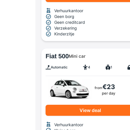
Verhuurkantoor
Geen borg
Geen creditcard
Verzekering
Kinderzitje
Fiat 500
Mini car
Automatic
4
1
€23
from
per day
View deal
Verhuurkantoor