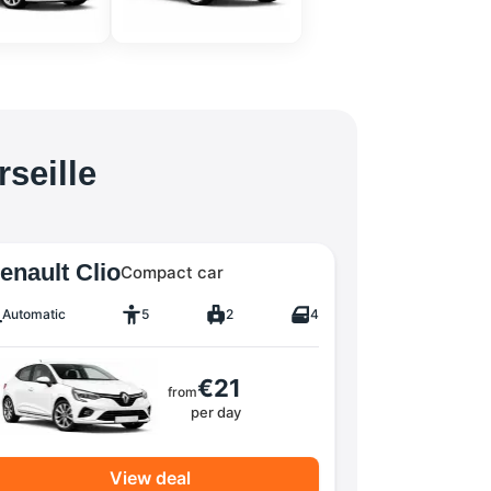
seille
enault Clio
Compact car
Automatic
5
2
4
€21
from
per day
View deal