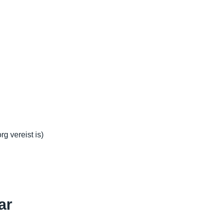
g vereist is)
ar