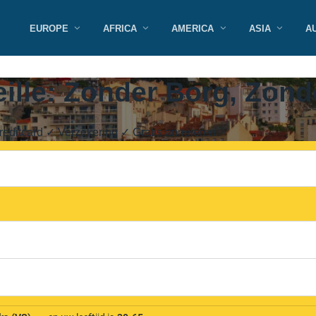
EUROPE
AFRICA
AMERICA
ASIA
A
ille: Zonder Borg, Zond
editcard ✓ Verzekering ✓ Gratis annuleren