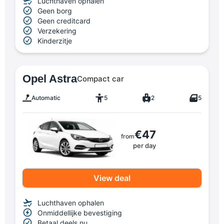
Luchthaven ophalen
Geen borg
Geen creditcard
Verzekering
Kinderzitje
Opel Astra
Compact car
Automatic
5
2
5
€47
from
per day
View deal
Luchthaven ophalen
Onmiddellijke bevestiging
Betaal deels nu