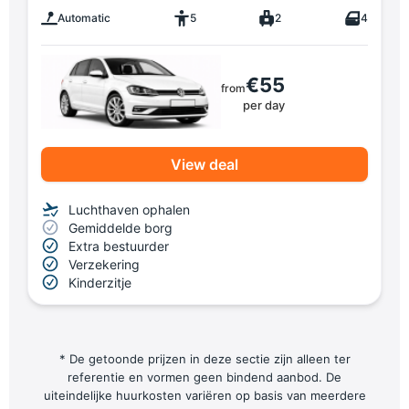
Automatic
5
2
4
€55
from
per day
View deal
Luchthaven ophalen
Gemiddelde borg
Extra bestuurder
Verzekering
Kinderzitje
* De getoonde prijzen in deze sectie zijn alleen ter
referentie en vormen geen bindend aanbod. De
uiteindelijke huurkosten variëren op basis van meerdere