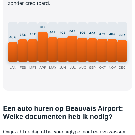
zonder creditcard.
61 €
53 €
50 €
49 €
49 €
48 €
47 €
46 €
46 €
45 €
44 €
40 €
JAN
FEB
MRT
APR
MAY
JUN
JUL
AUG
SEP
OKT
NOV
DEC
Een auto huren op Beauvais Airport:
Welke documenten heb ik nodig?
Ongeacht de dag of het voertuigtype moet een volwassen