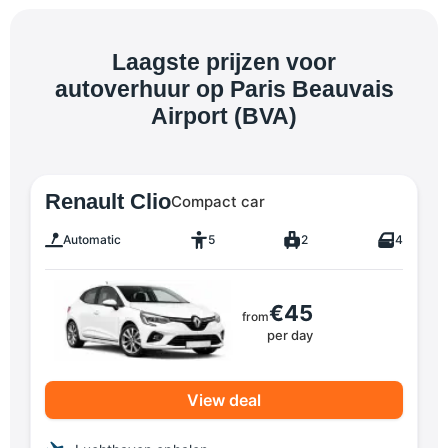
Laagste prijzen voor
autoverhuur op Paris Beauvais
Airport (BVA)
Renault Clio
Compact car
Automatic
5
2
4
€45
from
per day
View deal