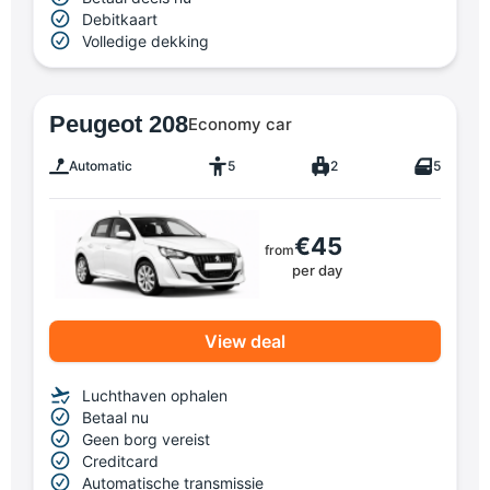
Debitkaart
Volledige dekking
Peugeot 208
Economy car
Automatic
5
2
5
€45
from
per day
View deal
Luchthaven ophalen
Betaal nu
Geen borg vereist
Creditcard
Automatische transmissie