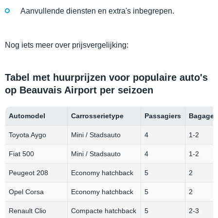
Aanvullende diensten en extra's inbegrepen.
Nog iets meer over prijsvergelijking:
Tabel met huurprijzen voor populaire auto's
op Beauvais Airport per seizoen
Automodel
Carrosserietype
Passagiers
Bagageca
Toyota Aygo
Mini / Stadsauto
4
1-2
Fiat 500
Mini / Stadsauto
4
1-2
Peugeot 208
Economy hatchback
5
2
Opel Corsa
Economy hatchback
5
2
Renault Clio
Compacte hatchback
5
2-3