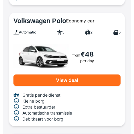
Volkswagen Polo
Economy car
Automatic
5
2
5
€48
from
per day
View deal
Gratis pendeldienst
Kleine borg
Extra bestuurder
Automatische transmissie
Debitkaart voor borg