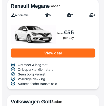
Renault Megane
Sedan
Automatic
5
2
4
€55
from
per day
View deal
Ontmoet & begroet
Onbeperkte kilometers
Geen borg vereist
Volledige dekking
Automatische transmissie
Volkswagen Golf
Sedan