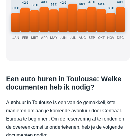
43 €
43 €
43 €
42 €
42 €
40 €
40 €
39 €
38 €
33 €
33 €
JAN
FEB
MRT
APR
MAY
JUN
JUL
AUG
SEP
OKT
NOV
DEC
Een auto huren in Toulouse: Welke
documenten heb ik nodig?
Autohuur in Toulouse is een van de gemakkelijkste
manieren om aan je komende avontuur door Centraal-
Europa te beginnen. Om de reservering af te ronden en
de overeenkomst te ondertekenen, heb je de volgende
documenten nodig: