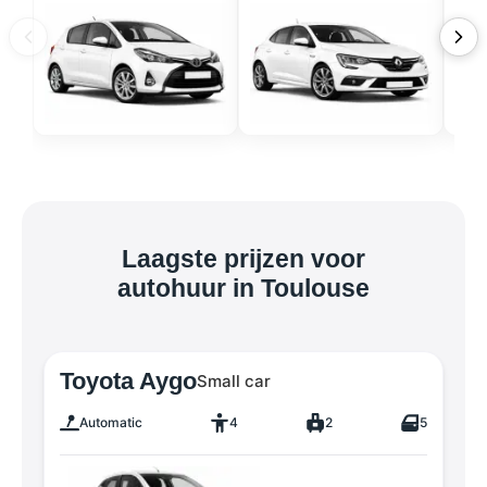
Laagste prijzen voor
autohuur in Toulouse
Toyota Aygo
Small car
Automatic
4
2
5