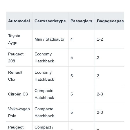
Automodel
Carrosserietype
Passagiers
Bagagecapacitei
Toyota
Mini / Stadsauto
4
1-2
Aygo
Peugeot
Economy
5
2
208
Hatchback
Renault
Economy
5
2
Clio
Hatchback
Compacte
Citroën C3
5
2-3
Hatchback
Volkswagen
Compacte
5
2-3
Polo
Hatchback
Peugeot
Compact /