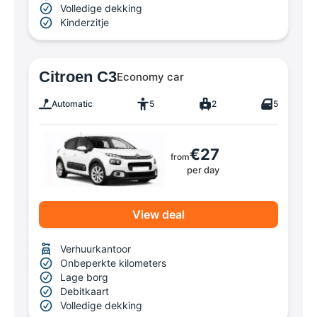
Volledige dekking
Kinderzitje
Citroen C3
Economy car
Automatic
5
2
5
€27
from
per day
View deal
Verhuurkantoor
Onbeperkte kilometers
Lage borg
Debitkaart
Volledige dekking