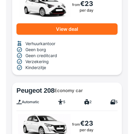
€23
from
per day
View deal
Verhuurkantoor
Geen borg
Geen creditcard
Verzekering
Kinderzitje
Peugeot 208
Economy car
Automatic
5
2
5
€23
from
per day