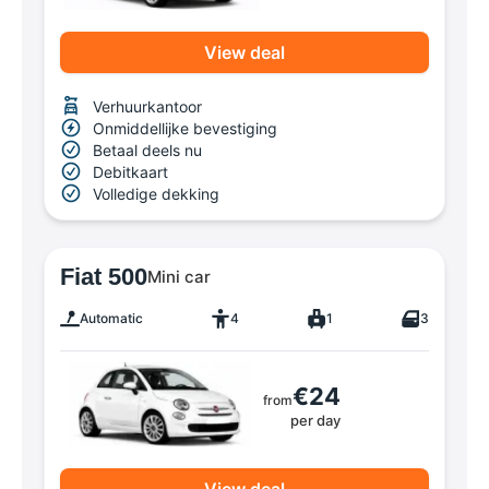
View deal
Verhuurkantoor
Onmiddellijke bevestiging
Betaal deels nu
Debitkaart
Volledige dekking
Fiat 500
Mini car
Automatic
4
1
3
€24
from
per day
View deal