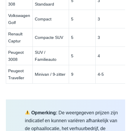
5
3
308
Standaard
Volkswagen
Compact
5
3
Golf
Renault
Compacte SUV
5
3
Captur
Peugeot
SUV /
5
4
3008
Familieauto
Peugeot
Minivan / 9-zitter
9
4-5
Traveller
Opmerking:
De weergegeven prijzen zijn
indicatief en kunnen variëren afhankelijk van
de ophaallocatie, het verhuurbedrijf, de