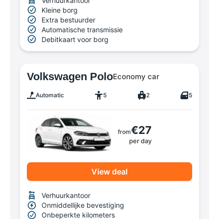
Verhuurkantoor
Kleine borg
Extra bestuurder
Automatische transmissie
Debitkaart voor borg
Volkswagen Polo
Economy car
Automatic
5
2
5
€27
from
per day
View deal
Verhuurkantoor
Onmiddellijke bevestiging
Onbeperkte kilometers