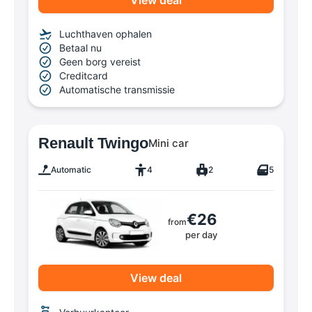
Luchthaven ophalen
Betaal nu
Geen borg vereist
Creditcard
Automatische transmissie
Renault Twingo
Mini car
Automatic
4
2
5
€26
from
per day
View deal