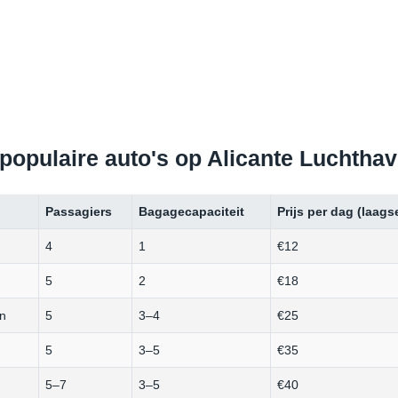
 populaire auto's op Alicante Luchtha
Passagiers
Bagagecapaciteit
Prijs per dag (laags
4
1
€12
5
2
€18
en
5
3–4
€25
5
3–5
€35
5–7
3–5
€40