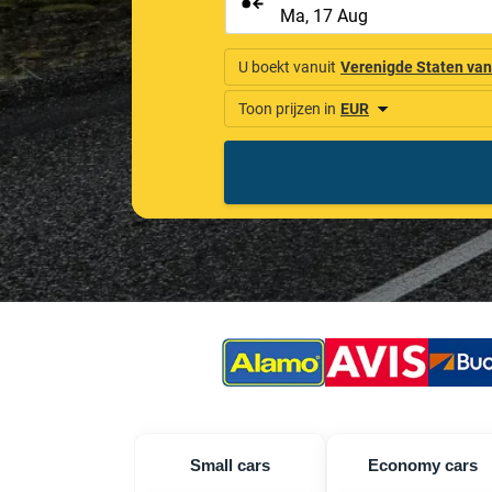
Small cars
Economy cars