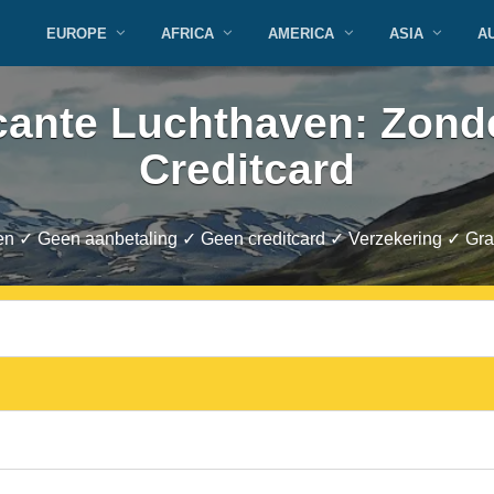
EUROPE
AFRICA
AMERICA
ASIA
A
cante Luchthaven: Zond
Creditcard
en ✓ Geen aanbetaling ✓ Geen creditcard ✓ Verzekering ✓ Gra