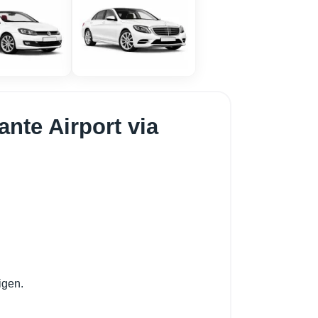
nte Airport via
igen.