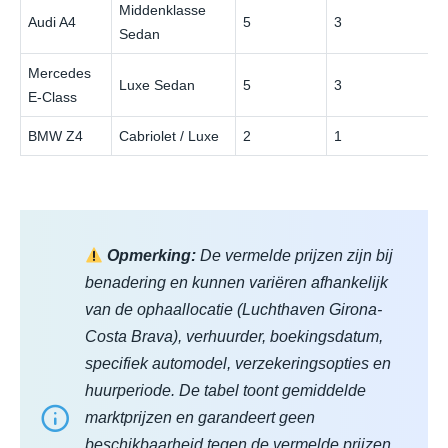
Middenklasse
Audi A4
5
3
Sedan
Mercedes
Luxe Sedan
5
3
E‑Class
BMW Z4
Cabriolet / Luxe
2
1
Opmerking:
De vermelde prijzen zijn bij
benadering en kunnen variëren afhankelijk
van de ophaallocatie (Luchthaven Girona-
Costa Brava), verhuurder, boekingsdatum,
specifiek automodel, verzekeringsopties en
huurperiode. De tabel toont gemiddelde
marktprijzen en garandeert geen
beschikbaarheid tegen de vermelde prijzen.