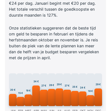
€24 per dag. Januari begint met €20 per dag.
Het totale verschil tussen de goedkoopste en
duurste maanden is 127%.
Onze statistieken suggereren dat de beste tijd
om geld te besparen in februari en tijdens de
herfstmaanden oktober en november is. Je reis
buiten de piek van de lente plannen kan meer
dan de helft van je budget besparen vergeleken
met de prijzen in april.
34 €
29 €
29 €
28 €
27 €
27 €
25 €
24 €
20 €
19 €
18 €
15 €
JAN
FEB
MRT
APR
MAY
JUN
JUL
AUG
SEP
OKT
NOV
DEC