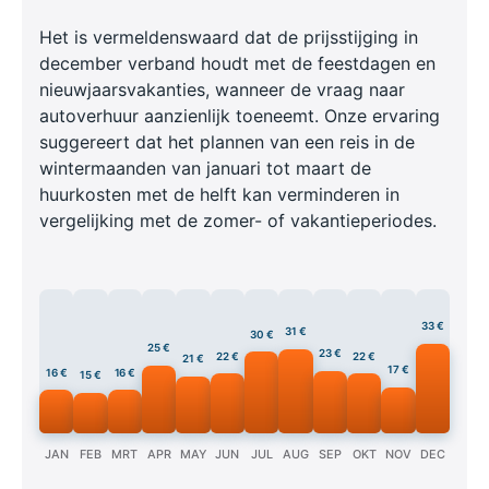
Het is vermeldenswaard dat de prijsstijging in
december verband houdt met de feestdagen en
nieuwjaarsvakanties, wanneer de vraag naar
autoverhuur aanzienlijk toeneemt. Onze ervaring
suggereert dat het plannen van een reis in de
wintermaanden van januari tot maart de
huurkosten met de helft kan verminderen in
vergelijking met de zomer- of vakantieperiodes.
33 €
31 €
30 €
25 €
23 €
22 €
22 €
21 €
17 €
16 €
16 €
15 €
JAN
FEB
MRT
APR
MAY
JUN
JUL
AUG
SEP
OKT
NOV
DEC