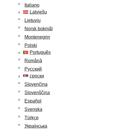
Italiano
Latviešu
Lietuvių
Norsk bokmål
Montenegrin
Polski
Português
Română
Русский
српски
Slovenčina
Slovenščina
Español
Svenska
Türkçe
Українська