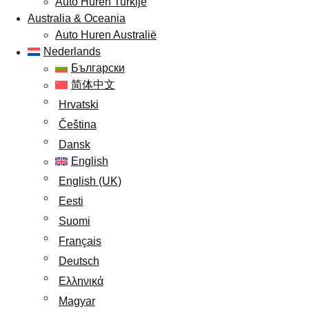
Auto Huren Turkije
Australia & Oceania
Auto Huren Australië
Nederlands
Български
简体中文
Hrvatski
Čeština
Dansk
English
English (UK)
Eesti
Suomi
Français
Deutsch
Ελληνικά
Magyar