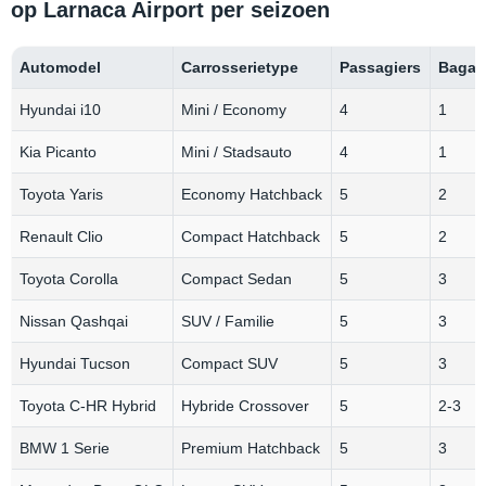
op Larnaca Airport per seizoen
Automodel
Carrosserietype
Passagiers
Bagag
Hyundai i10
Mini / Economy
4
1
Kia Picanto
Mini / Stadsauto
4
1
Toyota Yaris
Economy Hatchback
5
2
Renault Clio
Compact Hatchback
5
2
Toyota Corolla
Compact Sedan
5
3
Nissan Qashqai
SUV / Familie
5
3
Hyundai Tucson
Compact SUV
5
3
Toyota C-HR Hybrid
Hybride Crossover
5
2-3
BMW 1 Serie
Premium Hatchback
5
3