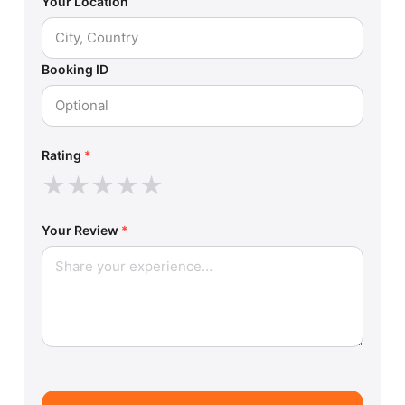
Your Location
Booking ID
Rating
*
★
★
★
★
★
Your Review
*